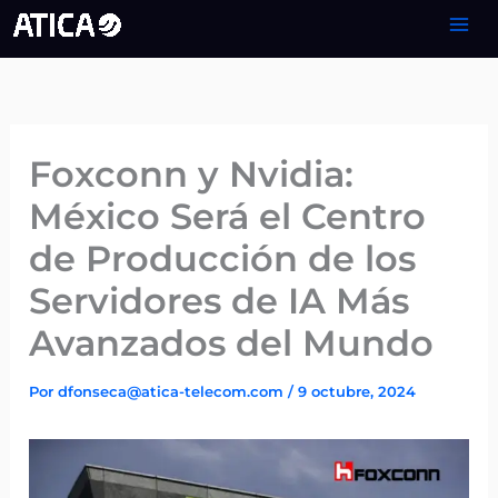
Ir
al
contenido
Foxconn y Nvidia:
México Será el Centro
de Producción de los
Servidores de IA Más
Avanzados del Mundo
Por
dfonseca@atica-telecom.com
/
9 octubre, 2024